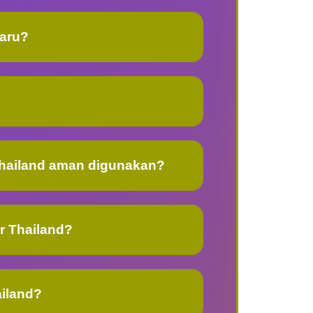
baru?
Thailand aman digunakan?
r Thailand?
ailand?