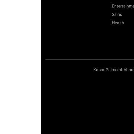
Entertainm
Sains
Health
Kabar Palmerah
Abou