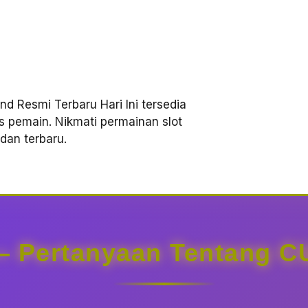
nd Resmi Terbaru Hari Ini tersedia
 pemain. Nikmati permainan slot
dan terbaru.
 Pertanyaan Tentang 