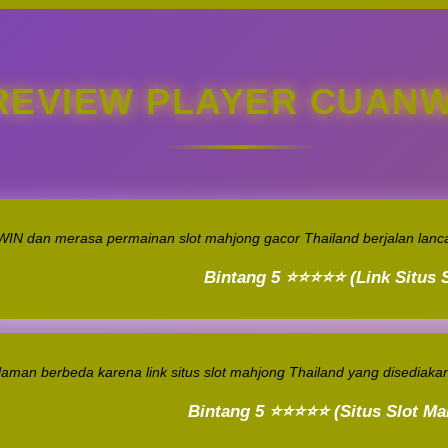
REVIEW PLAYER CUANW
IN dan merasa permainan slot mahjong gacor Thailand berjalan lanca
Bintang 5 ⭐⭐⭐⭐⭐ (Link Situs 
n berbeda karena link situs slot mahjong Thailand yang disediakan s
Bintang 5 ⭐⭐⭐⭐⭐ (Situs Slot Ma