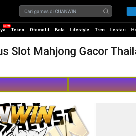
ya
Tekno
Otomotif
Bola
Lifestyle
Tren
Lestari
He
us Slot Mahjong Gacor Thai