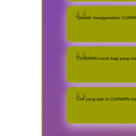
“Setelah menggunakan CUANWIN
“CUANWIN cocok bagi yang menc
“Link yang ada di CUANWIN mem