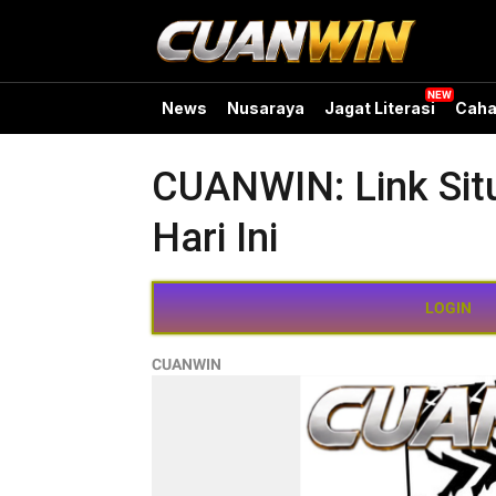
News
Nusaraya
Jagat Literasi
Caha
CUANWIN: Link Sit
Hari Ini
LOGIN
CUANWIN