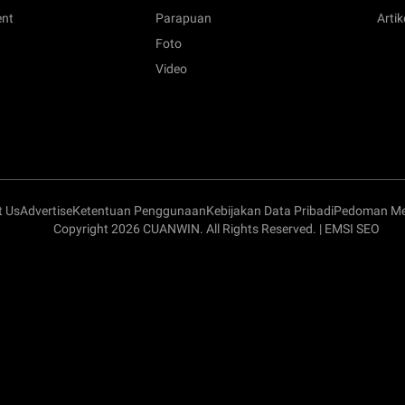
ent
Parapuan
Artik
Foto
Video
t Us
Advertise
Ketentuan Penggunaan
Kebijakan Data Pribadi
Pedoman Med
Copyright 2026 CUANWIN. All Rights Reserved. | EMSI SEO